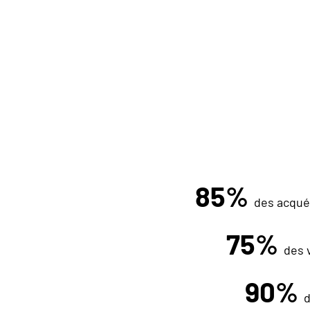
85%
des acquér
75%
des 
90%
d