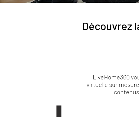
Découvrez la
LiveHome360
vou
virtuelle
sur mesure,
contenus,
Maison / Appartement